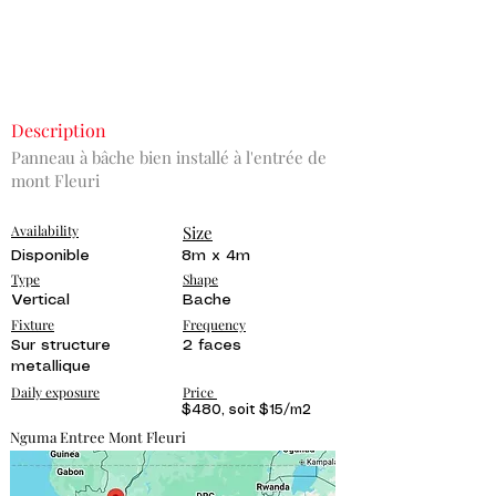
Description
Panneau à bâche bien installé à l'entrée de
mont Fleuri
Availability
Size
Disponible
8m x 4m
Type
Shape
Vertical
Bache
Fixture
Frequency
Sur structure
2 faces
metallique
Daily exposure
Price
$480, soit $15/m2
Nguma Entree Mont Fleuri